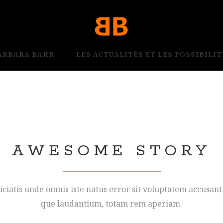
BARBARA BAHR
LES ACTUALITÉS ET LES POSSIBILIT
AWESOME STORY
iciatis unde omnis iste natus error sit voluptatem accusa
que laudantium, totam rem aperiam.