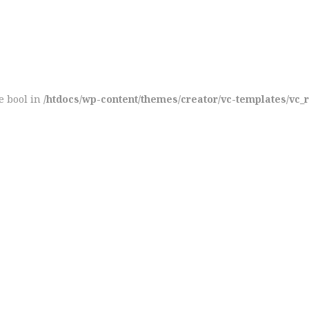
pe bool in
/htdocs/wp-content/themes/creator/vc-templates/vc_
BEAUTY TIPS
iciatis unde omnis iste natus error sit voluptatem accusa
que laudantium, totam rem aperiam.