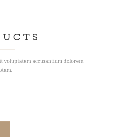
DUCTS
 sit voluptatem accusantium dolorem
otam.
it, sed do eiusmod tempor incididunt ut
 quis nostrud exercitation ullamco laboris
 dolor in reprehenderit in voluptate velit
e.