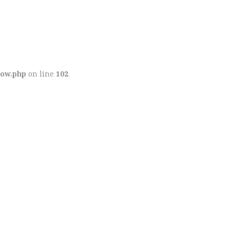
row.php
on line
102
ntium dolorem