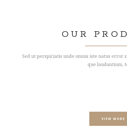
OUR PRO
Sed ut perspiciatis unde omnis iste natus error
que laudantium, t
Lorem ipsum dolor sit amet, consectetur adipiscing el
labore et dolore magna aliqua. Ut enim ad minim veniam,
nisi ut aliquip ex ea commodo consequat. Duis aute irure
esse cillum dolor
VIEW MORE