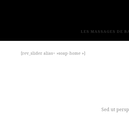
LES MASSAGES DE 
[rev_slider alias= »soap-home »]
Sed ut persp