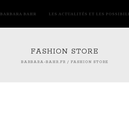
 BARBARA BAHR
LES ACTUALITÉS ET LES POSSIBIL
FASHION STORE
BARBARA-BAHR.FR
/
FASHION STORE